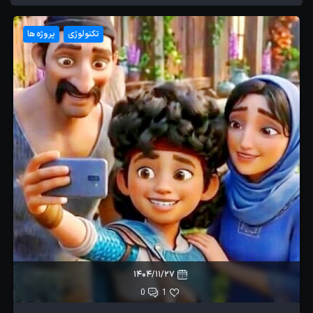
تکنولوژی
پروژه ها
1404/11/27
0
1