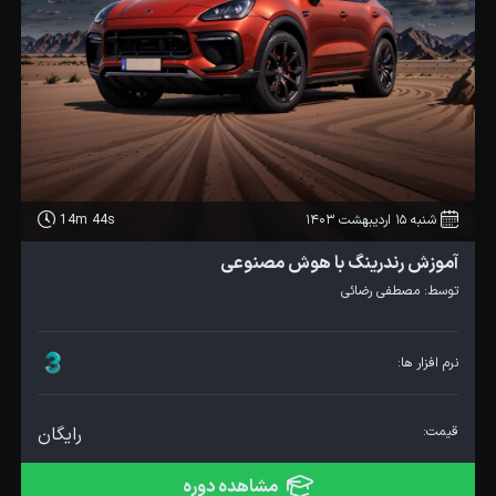
شنبه 15 اردیبهشت 1403
14m 44s
آموزش رندرینگ با هوش مصنوعی
توسط:
مصطفی رضائی
نرم افزار ها:
قیمت:
رایگان
مشاهده دوره