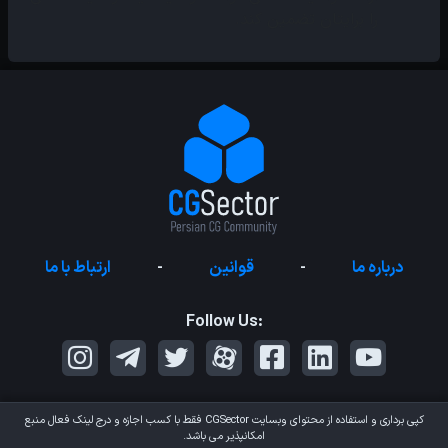
را برایتان تضمین کند.
درباره ما
-
قوانین
-
ارتباط با ما
Follow Us:
کپی برداری و استفاده از محتوای وبسایت
CGSector
فقط با کسب اجازه و درج لینک فعال منبع
امکانپذیر می باشد.