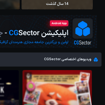
14 سال گذشت
1404/09/19
مصطفی رضائی
2
404/01/07
ویدیوهای اختصاصی CGSector