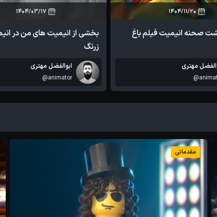
1404/03/17
1404/11/20
2
7
0
3
شت صحنه انیمیت فیلم باغ
بخشی از انیمیت های من در انی
زرنگ
الفضل مهتری
ابوالفضل مهتری
@animator
@animat
مقدماتی