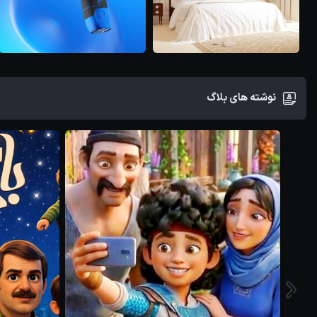
تکنولوژی
پروژه ها
رندر داخلی اتاق
طرح دریل شارژی
خواب...
ویوار...
نوشته های بلاگ
آرتین زندنیا
آرتین زندنیا