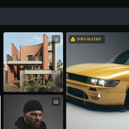
TOP GALLERY
brick house
فاطمه موثقی