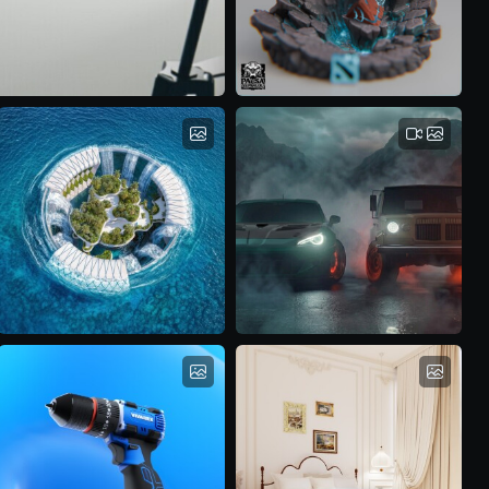
EarthShaker
 S13
Arcana
arzi
پارسا سپانلو
Baobab Waterfall
GT ART Garage
محمد میرسلیمی
Ahmad Eghtesad