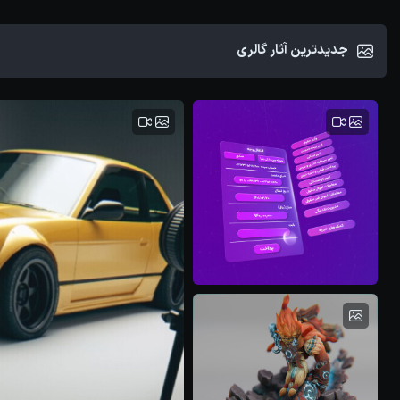
جدیدترین آثار گالری
Dariush Bank
علیرضا موحدی