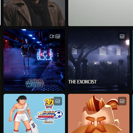
Villains
Nissan Silvia
Ako Ghaderm
محمد میرسلیمی
Star Wars (Battle
The Exorsict 1974
Dr...
Masoud Abbasi
Masoud Abbasi