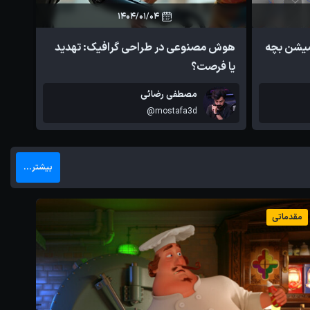
1404/01/04
0
2
میشن بچه
هوش مصنوعی در طراحی گرافیک: تهدید
برگز
یا فرصت؟
مجاز
مصطفی رضائی
@mostafa3d
بیشتر...
مقدماتی
مقدم