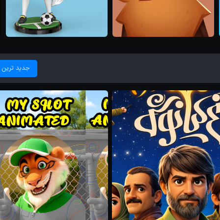
پروژه ها
Captain Tsubasa
Photoshop / Il...
Oozo...
Iranian Prince of Visual
جدید ترین 
majid mahjoor
Myth