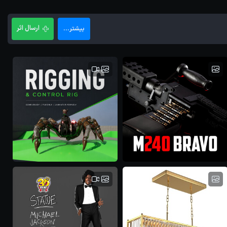
ارسال اثر
بیشتر...
M240 bravo
ریگ کاراکتر
Ahmad Allahrezaei
پارسا سپانلو