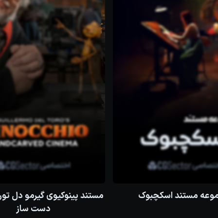
وعه مستند اسکچبوک
مستند پینوکیوی گیرمو دل تور
دست ساز