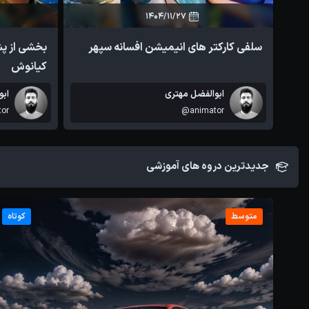
1404/11/27
0
1
سلفی کارکتر های انیمیشن افسانه سپهر
بخشی از پ
کیانوش
ابوالفضل مهتری
ابو
or
@animator
جدیدترین دروه های آموزشی
متوسط
کوتاه