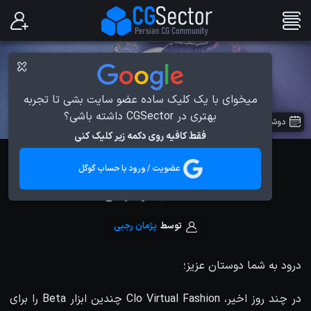
میخوای با یک کلیک ساده عضو سایت بشی تا تجربه
بهتری در CGSector داشته باشی؟
دوشنبه 4 تیر 1403
در
اخبار دنیای CG
فقط کافیه روی دکمه زیر کلیک کنی
انتشار Marvelous Designer
عضویت / ورود با حساب گوگل
2024.1 با ویژگی AI
توسط
پژمان رجبی
درود به شما دوستان عزیز؛
در چند روز اخیر، Clo Virtual Fashion چندین ابزار Beta را برای