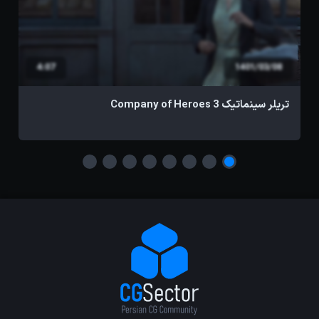
4:07
1401/03/08
تریلر سینماتیک Company of Heroes 3
تر