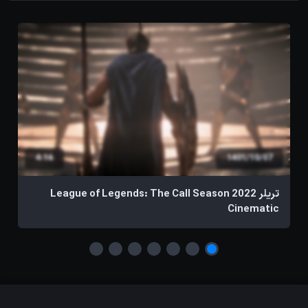
4:16
1401/10/07
تریلر League of Legends: The Call Season 2022
آ
Cinematic