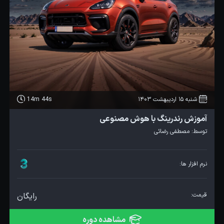
شنبه 15 اردیبهشت 1403
14m 44s
آموزش رندرینگ با هوش مصنوعی
توسط:
مصطفی رضائی
نرم افزار ها:
قیمت:
رایگان
مشاهده دوره