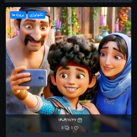
تکنولوژی
پروژه ها
1404/11/27
0
1