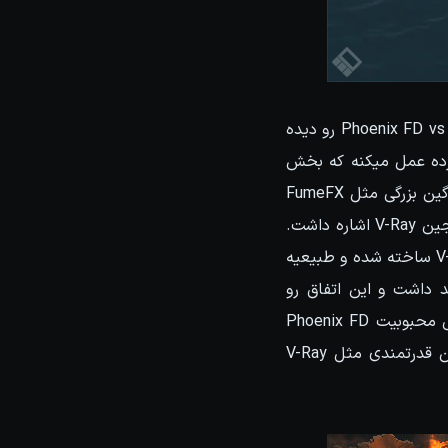
شاید بارها و بارها در سایتهای مختلف عناوینی مثل Phoenix FD vs FumeFX و یا Phoenix FD vs RealFlow رو دیده
رده عمل میکنه که بخش
Liquid Simulation اون با نرم افزار بزرگی مثل RealFlow و بخش Fuel Simulation هم با پلاگین بزرگی مثل FumeFX
مقایسه میشه. اما بعنوان یکی از شاخصه های اصلی این پلاگین میشه به تعامل کاملش با انجین V-Ray اشاره داشت.
خب همونطوری که در ابتدا هم اشاره کردم این پلاگین توسط ChaosGroup سازنده انجین V-Ray ساخته شده و طبیعیه
د داشت و این اتفاق رو
میتونیم بخوبی در Phoenix FD ببینیم و جالبه که خیلی ها این رو بعنوان یکی از دلایل اصلی محبوبیت Phoenix FD
میدونن. البته هیچ شکی به قدرت Phoenix FD نیست ولی به هر حال ارتباط کامل با انجین قدرتمندی مثل V-Ray