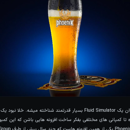
پلاگین Phoenix FD بعنوان یک Fluid Simulator بسیار قدرتمند شناخته میش
3d باعث شده تا کمپانی های مختلفی بفکر ساخت افزونه هایی باشن که این کمب