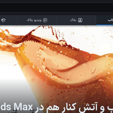
لب
بلاگ
ویدیو بلاگ
 و آتش کنار هم در 3ds Max