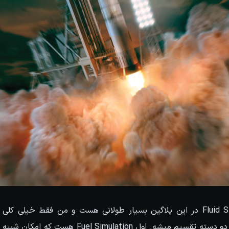
صحبت درباره Fluid Simulation در این پلاگین بسیار طولانی هست و من فقط خ
Phoenix FD بطور کل به دو دسته تقسیم میشه. اول ion