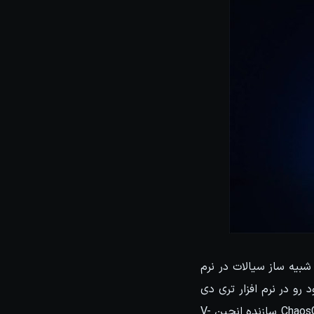
ه. خلا نبود یک شبیه ساز سیالات در نرم
ود رو در نرم افزار تری دی
مکس جبران کنه که Phoenix FD یکی از همین افزونه هاست که چند سال پیش از طرف ChaosGroup سازنده انجین V-