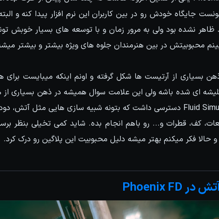
 تونست جایگاه خودش رو در بین کاربران این نرم افزار پیدا کنه و ال
د ظاهر نشده بود ولی به مرور زمان و با توسعه های بسیار خوبش تو
بینم محبوبیتش در بین هنرمندان جلوه های ویژه بیشتر و بیشتر میشه
ن بسیاری از آرتیست ها شکل گرفته و اونم اینکه میبایست برای هر 
لیشه ای شده باشه ولی این علامت سوال همیشه در ذهن بسیاری از ه
چطور میشه به یک Fluid Simulator دسترسی داشت که بتونه شبیه سازی هایی مثل آت
ت، کف، قطرات و... رو باهم انجام بده. شاید کمی تخیلی بنظر برسه 
Phoenix FD