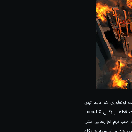
 اونطوری که باید توی
Pipeline آرتیست ها جایگاهی رو داشته باشه. یعنی اگر کسی بدنبال شبیه ساز آتیش میگشت قطعا پلاگین FumeFX
ه خب نرم افزارهایی مثل
اگین چطور تونسته جایگاه