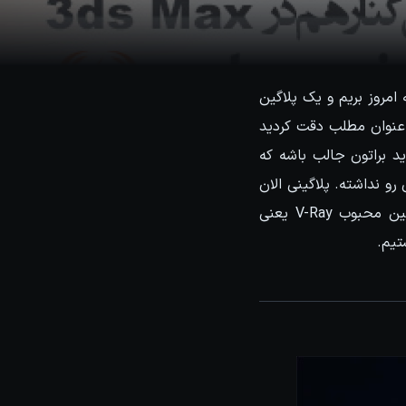
امروز بریم و یک پلاگین
ر عنوان مطلب دقت کردید
زار 3ds Max ارتباط داره و البته شاید براتون جالب باشه که
 اون آپدیتی رو نداشته. پلاگینی الان
میخوایم نگاهی بهش داشته باشیم Phoenix FD نام داره و محصولی هست از سازنده انجین محبوب V-Ray یعنی
تیم.