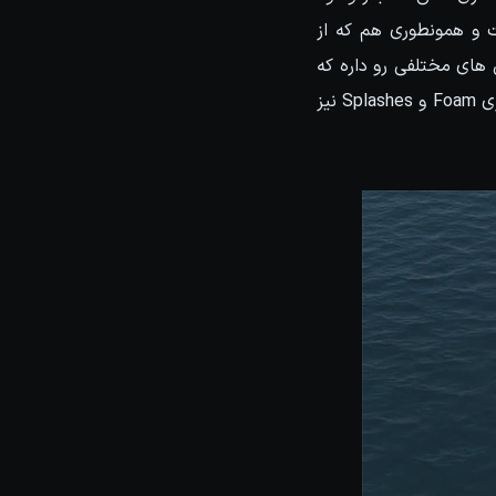
ش فراهم میکنه. دومین بخش این پلاگین هم Liquid Simulation هست و همونطوری هم که از
های مختلفی رو داره که
از نسخه 2.0 به بعد هم خیلی گسترده تر شد و شاهد افزوده شدن قابلیت هایی مثل شبیه سازی Foam و Splashes نیز