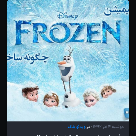
دوشنبه 4 آذر 1392
ویدئو بلاگ
- در