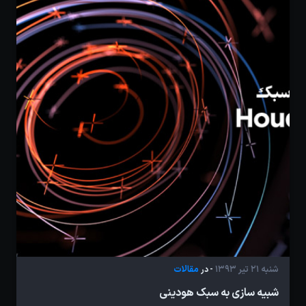
شنبه 21 تیر 1393
مقالات
- در
شبیه سازی به سبک هودینی