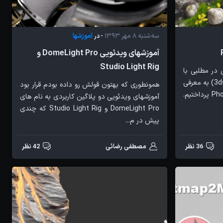
سه‌شنبه 8 مهر 1393
آموزشها
- در
آموزشهای ویدئویی DomeLight Pro و
Studio Light Rig
در مطلبی با
عنوان (آب و آتش کنار هم در 3ds Max) به معرفی
همونطوری که بهتون قولش رو داده بودم قرار بود
پلاگین قدرتمند و محبوب Phoenix FD پرداختیم.
آموزشهای ویدئویی دو پلاگین کاربردی به نام های
DomeLight Pro و Studio Light Rig که چندی
پیش در م...
36 نظر
مصطفی رضائی
42 نظر