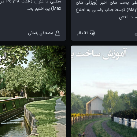
 در طی پست های اخیر (ویژگی های
Max) پرداختیم به...
جدید Maya 2014) توسط جناب رضایی به اطلاع
ید. انتش...
ی
31 نظر
مصطفی رضائی