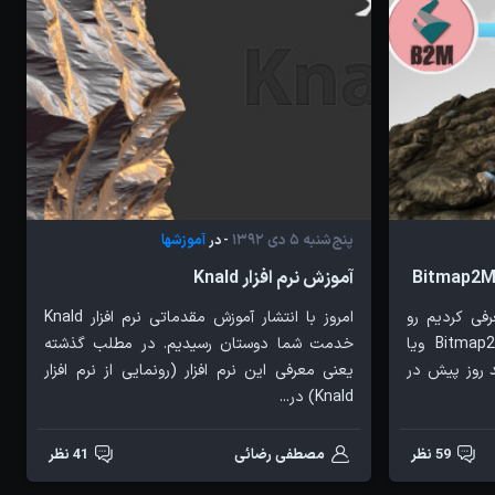
پنج‌شنبه 5 دی 1392
آموزشها
- در
آموزش نرم افزار Knald
رفی کردیم رو
امروز با انتشار آموزش مقدماتی نرم افزار Knald
یادتون هست. منظورم Bitmap2Material ویا
خدمت شما دوستان رسیدیم. در مطلب گذشته
 چند روز پیش در
یعنی معرفی این نرم افزار (رونمایی از نرم افزار
Knald) در...
59 نظر
مصطفی رضائی
41 نظر