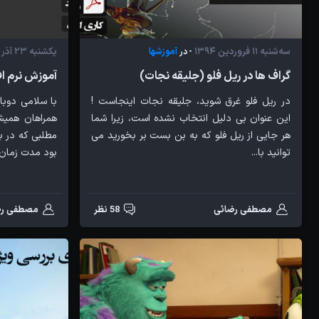
سه‌شنبه 11 فروردین 1394
آموزشها
یکشنبه 23 آذر 1393
- در
گراف ها در ریل فلو (جلیقه نجات)
آموزش نرم افزار e Prime
در ریل فلو غرق شوید، جلیقه نجات اینجاست !
با سلامی دوب
این عنوان بی دلیل انتخاب نشده است، زیرا شما
همراهان همیش
هر جایی از ریل فلو که به بن بست بر بخورید می
مطلبی که در 
توانید با...
بود مدت زمان..
مصطفی رضائی
58 نظر
مصطفی رض