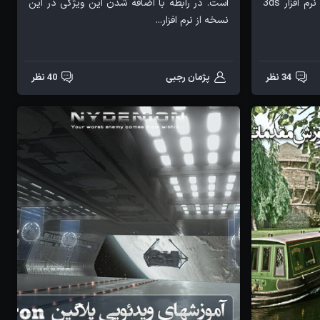
مطلبی با عنوان (افکت PolyFX در نرم افزار 3ds
است. در رابطه با اضافه شدن این ویژگی در این
نسخه از نرم افزار...
34 نظر
پژمان رجبی
40 نظر