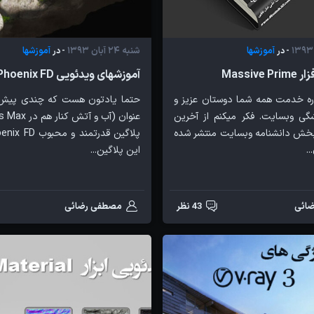
آموزشها
شنبه 24 آبان 1393
آموزشها
- در
- در
Massiv
آموزشهای ویدئویی Phoenix FD
اره خدمت همه شما دوستان عزیز و
حتما یادتون هست که چندی پیش 
گی وبسایت. فکر میکنم از آخرین
بخش دانشنامه وبسایت منتشر شده
.
این پلاگین...
ائی
43 نظر
مصطفی رضائی