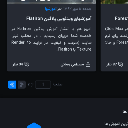
جمعه 5 مهر 1392
آموزشها
- در
آموزشهای ویدئویی پلاگین Flatiron
در چند مطلب قبل (ساخت جنگل در 3ds Max)
امروز هم با انتشار آموزش پلاگین Flatiron در
مند برای نرم
خدمت شما عزیزان رسیدیم . در مطلب قبلی
افزار تری دی مکس به نام Forest Pack و حالا
سایت (سرعت و کیفیت در فرآیند Render to
Texture با Flatiron...
87 نظر
مصطفی رضائی
34 نظر
صفحه
از
2
ها
ین آموزش ها