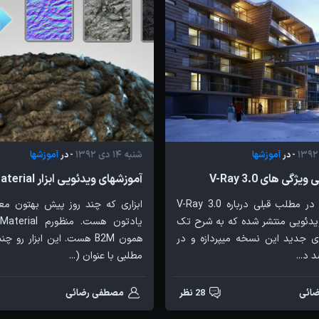
آموزشها
شنبه 14 دی 1392
آموزشها
- در
- در
گی های V-Ray 3.0
آموزشهای ویدئویی ابزار Bitmap2Material
همونطوری که در مطلب قبلی درباره V-Ray 3.0
ابزاری که چند روز پیش بهتون مع
ویدئویی منتشر شده که به شرح تک
 جدید این نسخه میپردازه و در
همون B2M هست. این ابزار رو
د...
مطلبی با عنوان (...
ائی
28 نظر
مصطفی رضائی