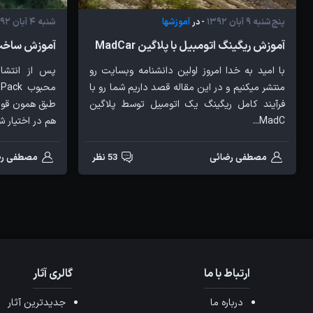
پنج‌شنبه 9 آبان 1392
آموزشها
شنبه 4 آبان 1392
- در
آموزش ریگینگ اتومبیل با پلاگین MadCar
آموزش ساخت یک مز
با امید به خدا امروز اولین دانشنامه وبسایت رو
پس از انتشار
منتشر میکنیم و در این مقاله قصد داریم شما رو با
فرآیند کامل ریگینگ یک اتومبیل توسط پلاگین
طبق همون قول
MadC...
هم در اختیار شم
مصطفی رضائی
53 نظر
مصطفی رض
ارتباط با ما
گالری آثار
درباره ما
جدیدترین آثار