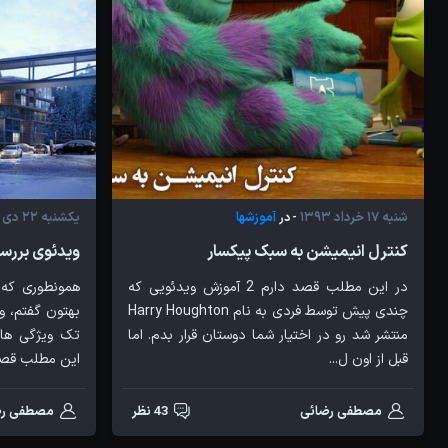
شنبه 17 خرداد 1393
آموزشها
یکشنبه 22 دی 1392
- در
کنترل انیمیشن به سبک پیکسار
ویدئوی بررسی ویژ
در این مطلب قصد دارم 2 آموزش ویدئویی که
چندی پیش توسط فردی به نام Harry Houghton
بهتون گفتم، 
منتشر شد رو در اختیار شما دوستان قرار بدم. اما
تک ویژگی های
قبل از اون ل...
این مطلب قصد 
مصطفی رضائی
43 نظر
مصطفی رض