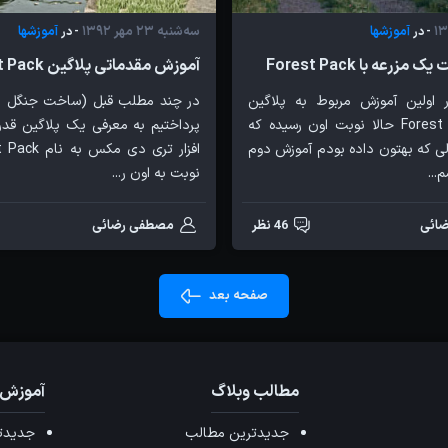
آموزشها
سه‌شنبه 23 مهر 1392
آموزشها
- در
- در
رعه با Forest Pack
آموزش مقدماتی پلاگین Forest Pack
 اولین آموزش مربوط به پلاگین
محبوب Forest Pack حالا نوبت اون رسیده که
پرداختیم به معرفی یک پلاگین قدرت
ی که بهتون داده بودم آموزش دوم
...
نوبت به اون ر...
ائی
46 نظر
مصطفی رضائی
صفحه بعد
مطالب وبلاگ
آموزش 
جدیدترین مطالب
جدیدتر