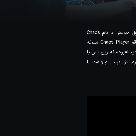
این روزها کمپانی chaos group پرکارتر از قبل بوده و خبر جدید از رونمایی و معرفی محصول خودش با نام Chaos
Player منتشر کرده است. قطعا همه شما نرم افزار پرکاربرد PDPlayer را میشناسید و در واقع Chaos Player نسخه
 ی جدید افزوده که زین پس با
نرم افزار بپردازیم و شما را