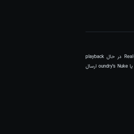
این قابلیت فراهم شده که لایه های رندر خودمون رو با سرعت و به راحتی بصورت Real-time در حال playback
کامپوزیت و یا به اصطلاح ترکیب کنیم و خروجی نهایی رو به نرم افزار Adobe After Effects یا oundry’s Nuke ارسال