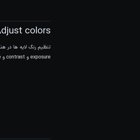
djust colors
exposure و contrast و color balance و layer blending modes بصورت real-time در حین پخش انجام بدیم.