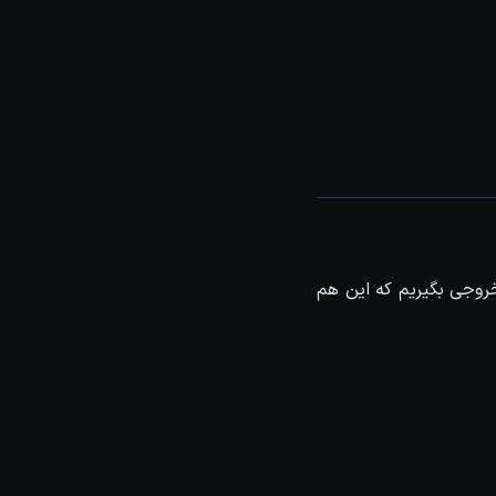
یم با فرمت .MP4 و یا سایر فرمت ها خروجی بگیریم که این هم