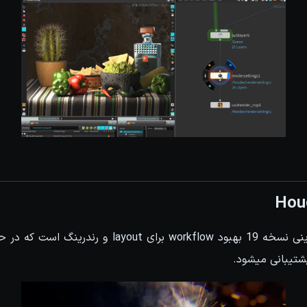
Houd
از ویژگی های جدید هودینی نسخه 19 بهبود workflow برای