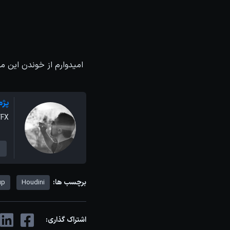
امیدوارم از خوندن این مق
پژم
VFX
برچسب ها:
up
Houdini
اشتراک گذاری: