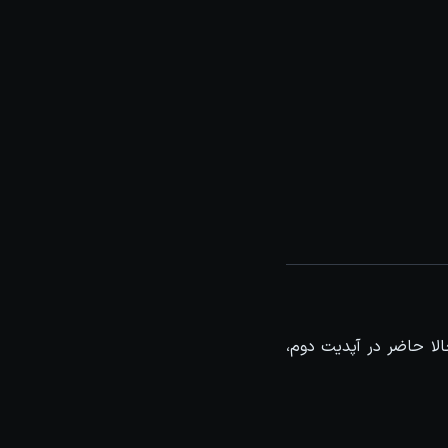
 layout و رندرینگ است که در حالا حاضر در آپدیت دوم،