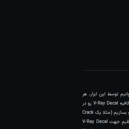
ه به راحتی می توانیم توسط این ابزار، هر
متریالی رو بر روی هر سطحی بدون در نظر گرفتن UVW، عملیات Project رو انجام بدیم. فقط کافیه V-Ray Decal رو در
viewport رسم کنید، این ابزار یک Gizmo در اختیار ما قرار میده و میتونیم متریال خودمون رو بسازیم (مثلا یک Crack
میخواهیم بر روی یک سطح قرار بدیم) و در نهایت متریال رو به Gizmo اعمال کنیم و با تنظیمِ جهت V-Ray Decal