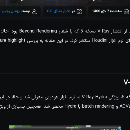
سه‌شنبه 7 دی 1400
در
اخبار دنیای CG
توسط
پژمان رجبی
V-
در آپدیت اول V-Ray نسخه 5، ویژگی V-Ray Hydra به نرم افزار هودینی معرف
از AOVs، volumetric effects و batch rendering با Hydra محقق ش