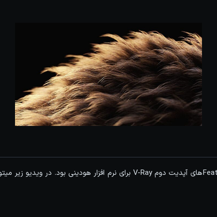
اینها در واقع Feature highlightهای آپدیت دوم V-Ray برای نرم افزار هودینی بو