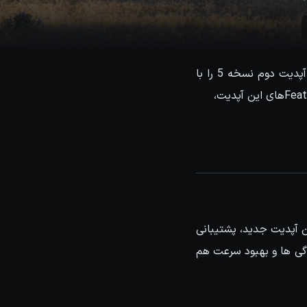
کمپانی chaos group بعد از انتشار V-Ray نسخه 5 که با شعار Beyond Rendering بود، حالا آپدیت دوم نسخه 5 را با
ویژگی های جدید اینبار برای نرم افزار Houdini منتشر کرد. در این مقاله به بررسی Feature highlightهای این آپدیت،
ی شد و حالا در این آپدیت جدید، پشتیبانی
د. همچین بسیاری از ویژگی ها و بهبود سرعت هم