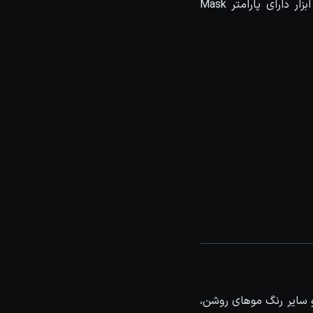
بدون هیچگونه uv میتونیم متریال مورد نظر خودمون رو بر روی سطح Project کنیم. این ابزار دارای پارامتر Mask
 Hair در این نسخه آپدیت شده است که می توانید بطور دقیق از موهای blond، white و سایر رنگ موهای روشن،