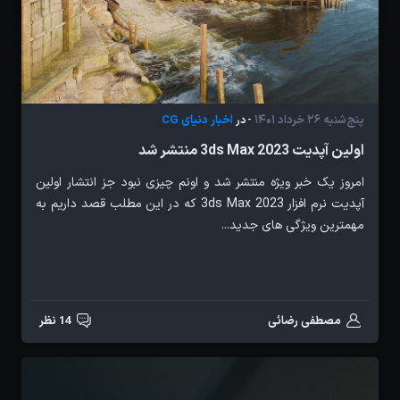
پنج‌شنبه 26 خرداد 1401
اخبار دنیای CG
- در
اولین آپدیت 3ds Max 2023 منتشر شد
امروز یک خبر ویژه منتشر شد و اونم چیزی نبود جز انتشار اولین
آپدیت نرم افزار 3ds Max 2023 که در این مطلب قصد داریم به
مهمترین ویژگی های جدید...
مصطفی رضائی
14 نظر