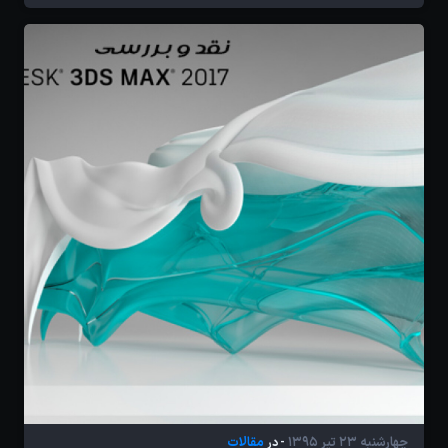
چهارشنبه 23 تیر 1395
مقالات
- در