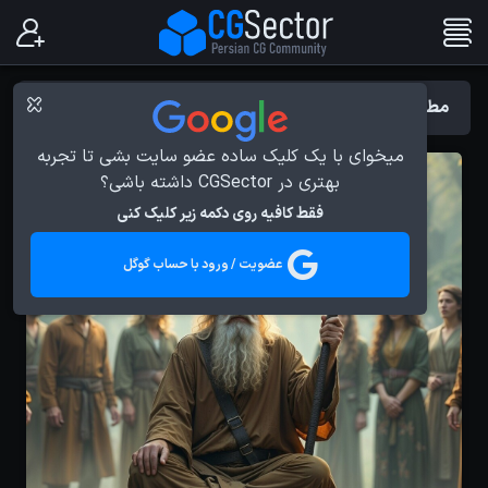
مطالب با برچسب : Autodesk 3ds Max
میخوای با یک کلیک ساده عضو سایت بشی تا تجربه
بهتری در CGSector داشته باشی؟
فقط کافیه روی دکمه زیر کلیک کنی
عضویت / ورود با حساب گوگل