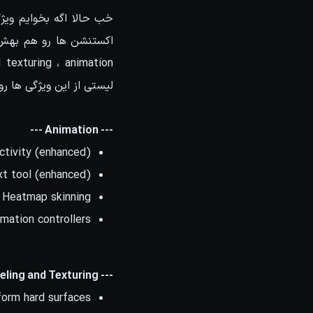
لیستی از این ویژگی ها ر
--- Animation ---
ctivity (enhanced)
t tool (enhanced)
 Heatmap skinning
mation controllers
--- Modeling and Texturing ---
form hard surfaces