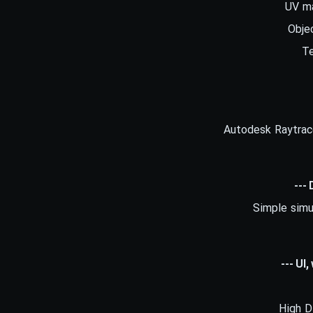
UV m
Obje
T
Autodesk Raytrac
Simple simu
High D