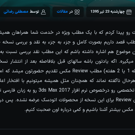
چهارشنبه 23 تیر 1395
در
مقالات
توسط
مصطفی رضائی
رصت رو پیدا کردم که با یک مطلب ویژه در خدمت شما همراهان همی
 این موضوع هم اشاره داشته باشم که این مطلب نقد بررسی نسبت به
ر میگیره. اگه یادتون باشه سالهای قبل بلافاصله بعد از انتشار 
Autodesk (شاید با فاصله 1 یا 2 هفته) مطلب Review مکس تقدیم
 هرحال ناگفته نماند که همچنان مثل همیشه میتونیم با افتخار اعل
امروز اولین نقد و بررسی تخصصی رو درخصوص نرم اف
لحظه هنوز مطلبی بعنوان Review برای این نسخه از محصولات اتودسک عرضه نشده.