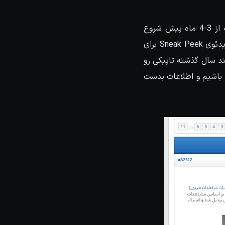
میشه گفت استارت انتشار اخبار موثق و شایعات درخصوص نسخه 2017 محصولات اتودسک از 3-4 ماه پیش شروع
شد. یعنی از همون ابتدای فروردین ماه امسال و خب چیزی که انتظارش میرفت انتشار یک ویدئوی Sneak Peek برای
ند سال گذشته تاپیکی رو
 باشیم و اطلاعات بدست