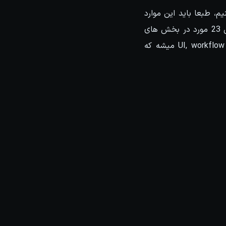
3ds Max 2 رو بصورت کلی مرور کنیم، طبعا باید این موارد
اکستنشن ها رو هم بهش اضافه کنیم که با این حساب ویژگی های جدید مکس 2017 شامل 23 مورد در بخش های
Dynamics & effects ، rendering ، modeling and texturing ، animation و UI, workflow & pipeline میشه که