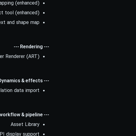
apping (enhanced)
ct tool (enhanced)
ext and shape map
--- Rendering ---
er Renderer (ART)
--- Dynamics & effects ---
lation data import
--- UI, workflow & pipeline ---
Asset Library
PI display support