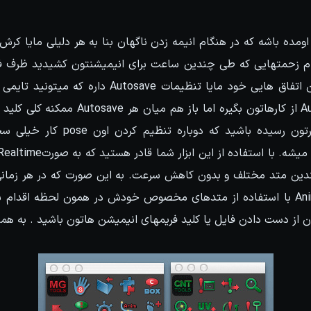
مده باشه که در هنگام انیمه زدن ناگهان بنا به هر دلیلی مایا کر
هوا. خب برای یه همچین اتفاق هایی خود مایا تنظیمات ve
صورت اتوماتیک Autosave از کارهاتون بگیره اما
pose طلایی برای کاراکترتون رسیده باش
دین متد مختلف و بدون کاهش سرعت. به این صورت که در هر زمانی ک
رو حرکت بدید AnimRescue با استفاده از متدهای مخصوص خودش در همون لحظه اق
ن از دست دادن فایل یا کلید فریمهای انیمیشن هاتون باشید . به همی