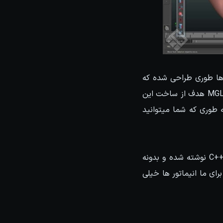
بزار ها طوری طراحی شده که
شاید بشه گفت تمامی خواسته های یک انیماتور رو تمام و کمال بر طرف میکنه . به گفته MGLand هدف از ساخت این
ه طوری که شما میتوانید
این پک بزرگ شامل ابزار های بسیار زیاد و حرفه ای هست که به صورت MEL , PYTHON و ++C نوشته شده و بدونه
رای ما انیماتور ها خیلی