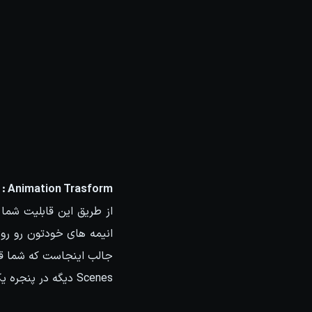
Animation Trasform :
از طریق این قابلیت شما ق
Scenes دیگه در پنجره یک مایا دیگه انتقال بدید بدونه اینکه انیمه خودتون رو روی هاردتون save کنید.