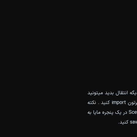
یگه انتقال بدید میتونید
انیمه های خودتون رو روی هارد save کنید و هر موقع که نیاز داشتید اون انیمه رو روی کاراکترتون import کنید . نکته
جالب اینجاست که شما قادرید از طریق ابزار copy paste pro انیمیتهای خودتون رو از یک Scenes در یک پنجره مایا به