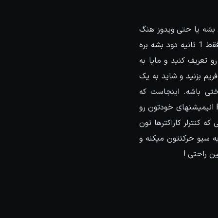
ش بشه یا حتی ویدوز هنگ
کنه یا اصلا برق بره و تمام زحمتهایی که طی چندین ساعت برای انیمیشنتون کشیدید ظرف فقط 1 ثانیه دود بشه بره
Autosa داره که میتونید تایمی رو تعریف کنید و مایا به
 باز هم میان هر Autosave ممکنه کلی کلید فریم بزنید و شاید به یک
ید که دوباره تنظیم کردن اون pose کار خیلی سختی باشه. اینجاست که
AnimRescue وارد صحنه میشه. با استفاده از این ابزار شما قادر هستید که به صورتRealtime انیمیشنهای خودتون رو
ه کنترلر کاراکترها تون
دام به سیو حرکتتون میکنه و
ن راحتی !