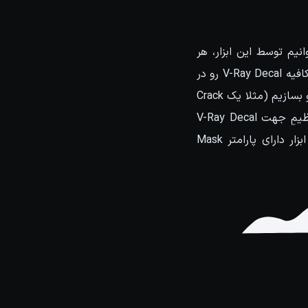
ه به راحتی می توانیم توسط این ابزار، هر
متریالی رو بر روی هر سطحی بدون در نظر گرفتن UVW، عملیات Project رو انجام بدیم. فقط کافیه V-Ray Decal رو در
viewport رسم کنید، این ابزار یک Gizmo در اختیار ما قرار میده و میتونیم متریال خودمون رو بسازیم (مثلا یک Crack
میخواهیم بر روی یک سطح قرار بدیم) و در نهایت متریال رو به Gizmo اعمال کنیم و با تنظیمِ جهت V-Ray Decal
بدون هیچگونه uv میتونیم متریال مورد نظر خودمون رو بر روی سطح Project کنیم. این ابزار دارای پارامتر Mask