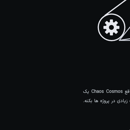
در این نسخه، ویژگی Chaos Cosmos برای کاربران نرم افزار مایا در Vray فراهم شد. در واقع Chaos Cosmos یک
هنرمندان کمک زیادی در پروژه ها بکنه.