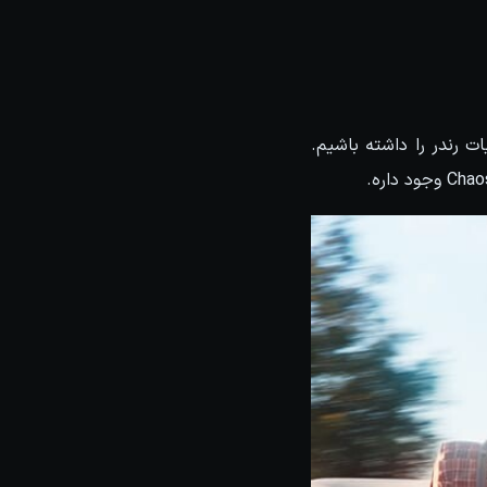
تی میتونیم با استفاده از Batch Render در سیستم Chaos Cloud عملیات رندر را داشته باشیم.