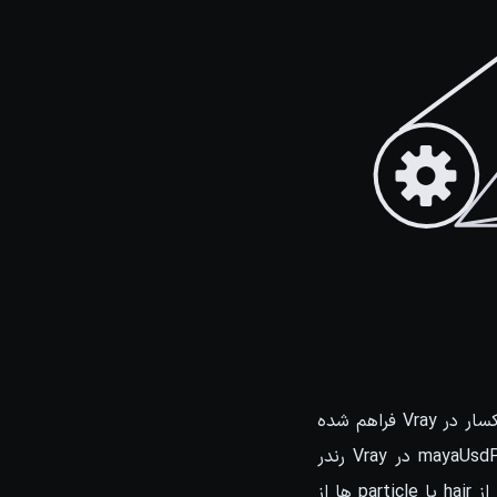
در این نسخه، قابلیت پشتیبانی از تکنولوژی USD (Universal Scene Description) کمپانی پیکسار در Vray فراهم شده
است. در واقع شما میتونید فایل های USD را در مایا load کنید و با استفاده از نُود mayaUsdProxy در Vray رندر
بگیرید. پشتیبانی از Motion blur در فایل های USD برای رندر وجود داره اما هنوز امکانِ رندر از hair یا particle ها از