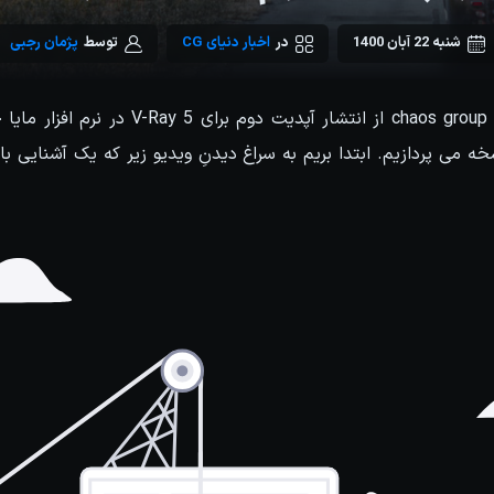
شنبه 22 آبان 1400
در
اخبار دنیای CG
توسط
پژمان رجبی
در روز 11 نوامبر، کمپانی chaos group از انتشار آ
ه می پردازیم. ابتدا بریم به سراغ دیدنِ ویدیو زیر که یک آشنایی ب