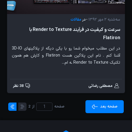
سه‌شنبه 2 مهر 1392
مقالات
- در
سرعت و کیفیت در فرآیند Render to Texture با
Flatiron
در این مطلب میخوام شما رو با یکی دیگه از پلاگینهای 3D-IO
آشنا کنم . نام این پلاگین هست Flatiron و کارش هم همون
تکنیک Render to Texture ـه ام...
مصطفی رضائی
38 نظر
صفحه بعد
صفحه
از
2