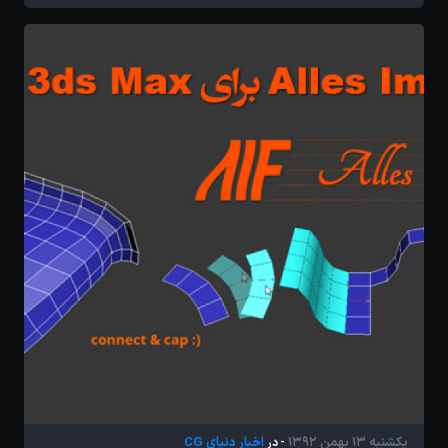
یکشنبه 13 بهمن 1392
اخبار دنیای CG
- در