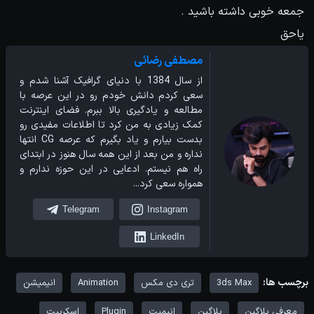
جمعه خوبی داشته باشید .
یاحق
مصطفی رضائی
از سال 1384 با دنیای گرافیک آشنا شدم و
سعی کردم دانش خودم رو در این عرصه با
مطالعه و یادگیری بالا ببرم. فضای اینترنت
کمک زیادی به من کرد تا اطلاعات مفیدی رو
بدست بیارم و یاد بگیرم که عرصه CG انتها
نداره و من بعد از این همه سال هنوز در ابتدای
راه هم نیستم. ادعایی در این حوزه ندارم و
همواره سعی کرد...
Telegram
Instagram
LinkedIn
برچسب ها:
3ds Max
تری دی مکس
Animation
انیمیشن
معرفی پلاگین
پلاگین
انیمیت
Plugin
اسکریپت