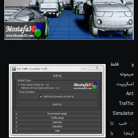
و فقط
میمونه
اسکریپت
Ant
Traffic
Simulator
. خب تا
اینجا با