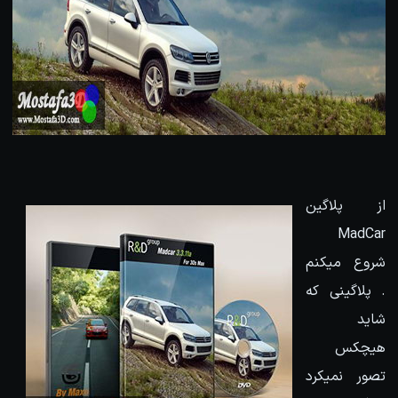
از پلاگین
MadCar
شروع میکنم
. پلاگینی که
شاید
هیچکس
تصور نمیکرد