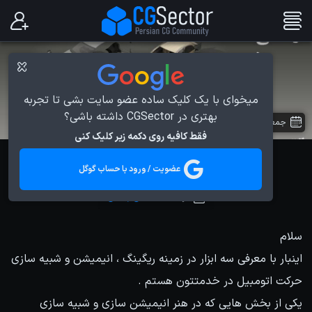
میخوای با یک کلیک ساده عضو سایت بشی تا تجربه
بهتری در CGSector داشته باشی؟
جمعه 22 دی 1391
در
مقالات
فقط کافیه روی دکمه زیر کلیک کنی
رانندگی در 3ds Max
عضویت / ورود با حساب گوگل
توسط
مصطفی رضائی
سلام
اینبار با معرفی سه ابزار در زمینه ریگینگ ، انیمیشن و شبیه سازی
حرکت اتومبیل در خدمتتون هستم .
یکی از بخش هایی که در هنر انیمیشن سازی و شبیه سازی