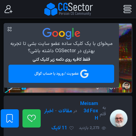
میخوای با یک کلیک ساده عضو سایت بشی تا تجربه
بهتری در CGSector داشته باشی؟
فقط کافیه روی دکمه زیر کلیک کنی
عضویت / ورود با حساب گوگل
Meisam
به
3d Fox
مقالات
-
اخبار
در
قلم
H
11 لایک
2,273 بازدید