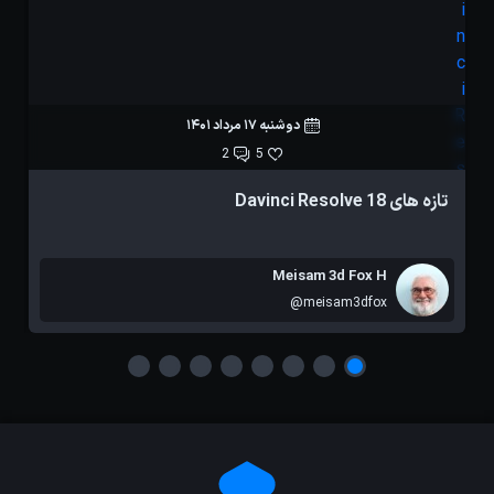
دوشنبه 17 مرداد 1401
2
5
تازه های Davinci Resolve 18
ه
Meisam 3d Fox H
@meisam3dfox