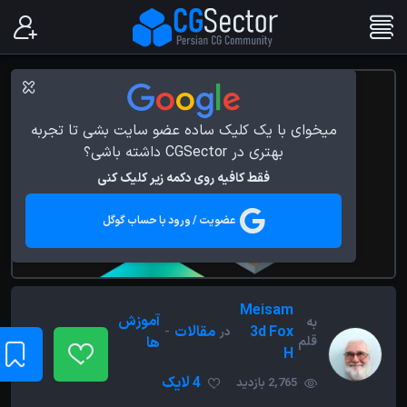
میخوای با یک کلیک ساده عضو سایت بشی تا تجربه
بهتری در CGSector داشته باشی؟
فقط کافیه روی دکمه زیر کلیک کنی
عضویت / ورود با حساب گوگل
Meisam
آموزش
به
3d Fox
مقالات
-
در
قلم
ها
H
4 لایک
2,765 بازدید