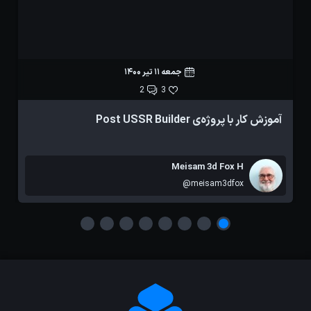
جمعه 11 تیر 1400
2
3
آموزش کار با پروژه‌ی Post USSR Builder
آ
Meisam 3d Fox H
@meisam3dfox