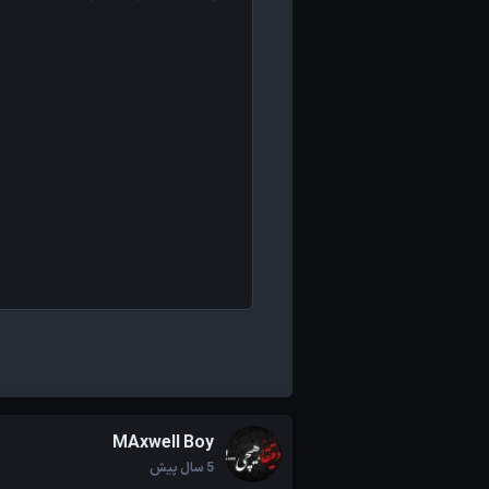
MAxwell Boy
5 سال پیش