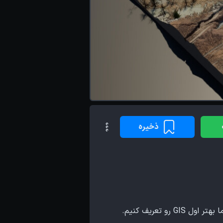
ذخیره