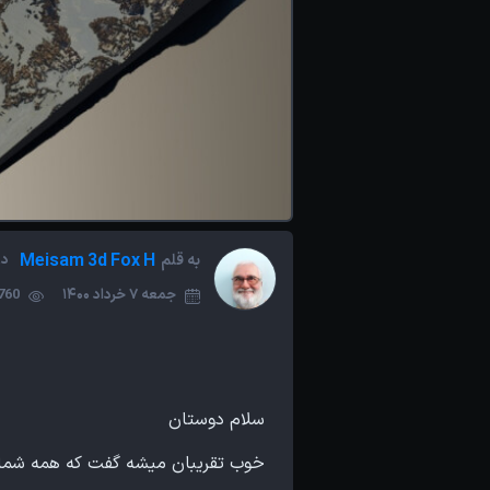
Meisam 3d Fox H
به قلم
در
جمعه 7 خرداد 1400
1,760 ب
سلام دوستان
خوب تقریبان میشه گفت که همه شمایی که با نرم افزارهای 3D کار کردیدی با نقشه های 