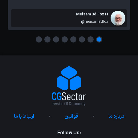
Meisam 3d Fox H
@meisam3dfox
درباره ما
-
قوانین
-
ارتباط با ما
Follow Us: