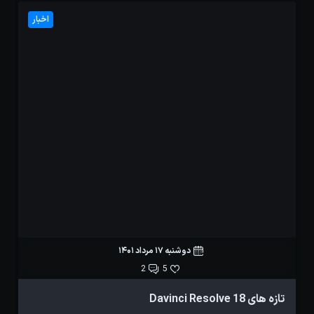
اخبار
دوشنبه 17 مرداد 1401
2
5
تازه های Davinci Resolve 18
ه