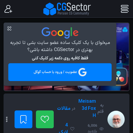
میخوای با یک کلیک ساده عضو سایت بشی تا تجربه
بهتری در CGSector داشته باشی؟
فقط کافیه روی دکمه زیر کلیک کنی
عضویت / ورود با حساب گوگل
Meisam
به
3d Fox
مقالات
در
قلم
H
4
6,006
بازدید
لایک