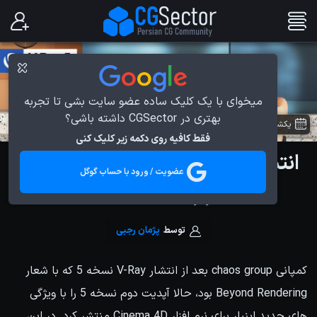
میخوای با یک کلیک ساده عضو سایت بشی تا تجربه
بهتری در CGSector داشته باشی؟
یکشنبه 28 آذر 1400
در
اخبار دنیای CG
فقط کافیه روی دکمه زیر کلیک کنی
انتشار آپدیت دوم 5 V-Ray برای نرم
عضویت / ورود با حساب گوگل
افزار Cinema 4D
توسط
پژمان رجبی
کمپانی chaos group بعد از انتشار V-Ray نسخه 5 که با شعار
Beyond Rendering بود، حالا آپدیت دوم نسخه 5 را با ویژگی
های جدید اینبار برای نرم افزار Cinema 4D منتشر کرد. در این