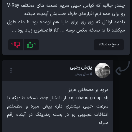
چقدر جالبه که کیاس خیلی سریع نسخه های مختلف V-Ray
یادمه اوائل که وی ری برای مایا هم اومده بود 6 ماه طول
میکشد تا به نسخه مکس برسه ... کلا فاصلشون زیاد بود ...
پاسخ به دیدگاه
1
1
پژمان رجبی
4 سال پیش
بله chaos group بعد از انتشار vray نسخه 5 دیگه با
سرعت خیلی بیشتری داره پیش میره و مطمئنم
اتفاقات عجیبی رو در بحث رندرینگ در آینده رقم
میزنه