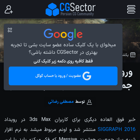
میخوای با یک کلیک ساده عضو سایت بشی تا تجربه
بهتری در CGSector داشته باشی؟
یکشنبه 10 مرداد 1395
در
اخبار دنیای CG
فقط کافیه روی دکمه زیر کلیک کنی
ورود 3ds Max به دنیای شبیه سازی
عضویت / ورود با حساب گوگل
جمعیت Massive (سیگراف 2016)
توسط
مصطفی رضائی
خبر فوق العاده دیگری برای کاربران 3ds Max در رویداد
SIGGRAPH 2016
منتشر شد و اونم مربوط میشد به نرم افزار
شبیه ساز جمعیت هوشمند Massive که فکر میکنم باید با این