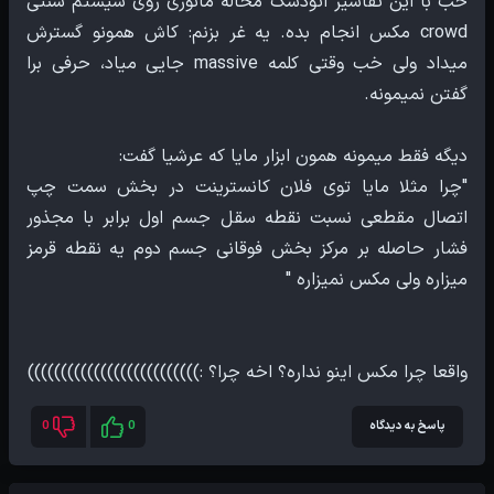
خب با این تقاسیر اتودسک محاله مانوری روی سیستم سنتی
crowd مکس انجام بده. یه غر بزنم: کاش همونو گسترش
میداد ولی خب وقتی کلمه massive جایی میاد، حرفی برا
"چرا مثلا مایا توی فلان کانسترینت در بخش سمت چپ
اتصال مقطعی نسبت نقطه سقل جسم اول برابر با مجذور
فشار حاصله بر مرکز بخش فوقانی جسم دوم یه نقطه قرمز
واقعا چرا مکس اینو نداره؟ اخه چرا؟ :))))))))))))))))))))))))))
پاسخ به دیدگاه
0
0