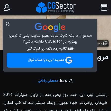
میخوای با یک کلیک ساده عضو سایت بشی تا تجربه
بهتری در CGSector داشته باشی؟
دوشنبه 3 شهریور 1393
در
اخبار دنیای CG
فقط کافیه روی دکمه زیر کلیک کنی
مروری بر مهمترین اتفاقات و سفری به
عضویت / ورود با حساب گوگل
نمایشگاه SIGGRAPH 2014
توسط
مصطفی رضائی
راستش توی این چند روز یعنی بعد از پایان سیگراف 2014
خبرهای زیادی در حوزه همین رویداد منتشر شد که خب امکان
انتشار تک تک اونها نبود و به همین دلیل تصمیم گرفتم که