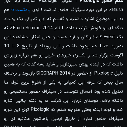
عدم حضور Pixologic
: کمپانی Pixologic سازنده نرم افزار
ZBrush در این دوره سیگراف حضور نداشت ! توی
پادکست 6
هم
به این موضوع اشاره داشتیم و گفتیم که این کمپانی یک رویداد
دیگه ای رو خودش ترتیب داده با نام ZBrush Summit 2014 که
یک Event کاملا ریگان و آزاد هست و حتی امکان مشاهده اون
بصورت Live هم وجود داشت و این رویداد از تاریخ 8 تا 10
اگوست برگزار شد و یکسری خبرهای خوبی رو هم درباره زیبراش
داشت که در آینده بهش میپردازیم و شاید بشه گفت که به همین
دلیل Pixologic از حضور در SIGGRAPH 2014 بازموند و برخلاف
سال پیش که غرفه این کمپانی به یکی از شلوغ ترین غرفه ها
تبدیل شده بود، امسال نتونست در سیگراف حضور مستقیمی رو
داشته باشه. دوستان درباره این شرکت به یه نکته جالبی اشاره
کنم و اونم اینکه وقتی متوجه شدم که Pixologic توی این دوره
سیگراف حضور نداره از طریق ایمیل باهاشون مکاتبه ای رو