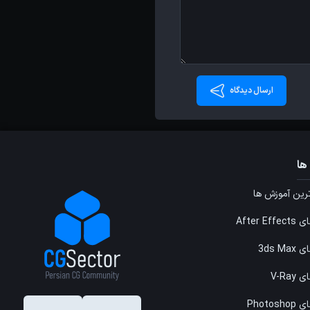
ارسال دیدگاه
ها
ین آموزش ها
After E
3ds M
V-Ray
Photos