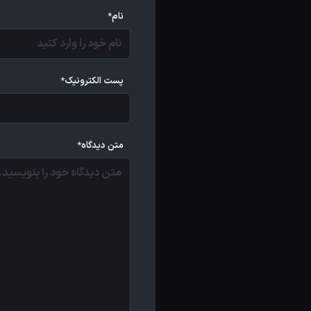
نام*
پست الکترونیک*
متن دیدگاه*