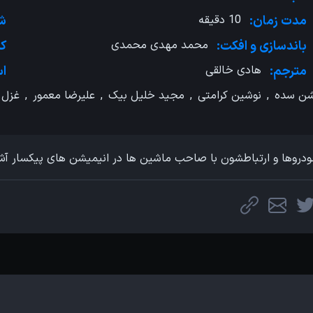
مدت زمان:
10 دقیقه
شر
باندسازی و ‌افکت:
محمد مهدی محمدی
کش
مترجم:
هادی خالقی
اس
شن سده
,
نوشین کرامتی
,
مجید خلیل بیک
,
علیرضا معمور
,
غزل 
روها و ارتباطشون با صاحب ماشین ها در انیمیشن های پیکسار آش