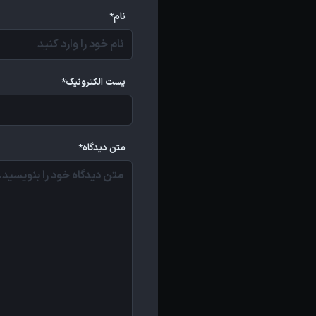
نام*
پست الکترونیک*
متن دیدگاه*