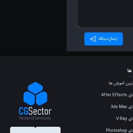
ارسال دیدگاه
ها
ین آموزش ها
After E
3ds M
V-Ray
Photos