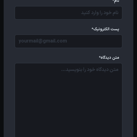
نام*
پست الکترونیک*
متن دیدگاه*