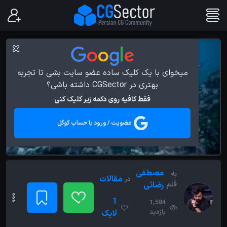
میخوای با یک کلیک ساده عضو سایت بشی تا تجربه
بهتری در CGSector داشته باشی؟
فقط کافیه روی دکمه زیر کلیک کنی
عضویت / ورود با حساب گوگل
مصطفی
به
مقالات
در
قلم
رضائی
1
1,584
بازدید
لایک