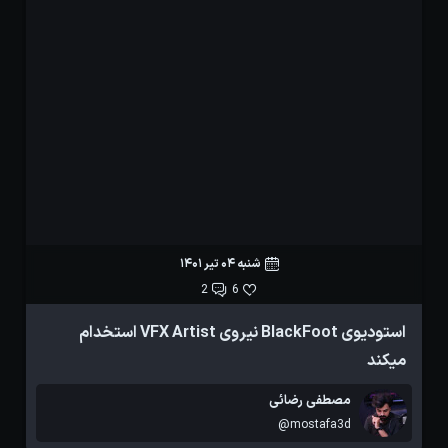
شنبه 04 تیر 1401
2
6
استودیوی BlackFoot نیروی VFX Artist استخدام
م
میکند
مصطفی رضائی
@mostafa3d