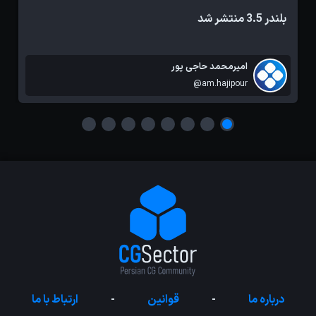
بلندر 3.5 منتشر شد
ا
امیرمحمد حاجی پور
@am.hajipour
درباره ما
-
قوانین
-
ارتباط با ما