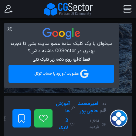
میخوای با یک کلیک ساده عضو سایت بشی تا تجربه
بهتری در CGSector داشته باشی؟
فقط کافیه روی دکمه زیر کلیک کنی
عضویت / ورود با حساب گوگل
امیرمحمد
آموزش
به
در
قلم
حاجی پور
ها
3
1,524
بازدید
لایک