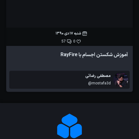
شنبه 17 دی 1390
57
0
آموزش شکستن اجسام با RayFire
مصطفی رضائی
@mostafa3d