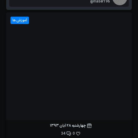
@naser196
آموزش ها
چهارشنبه 28 آبان 1393
34
0