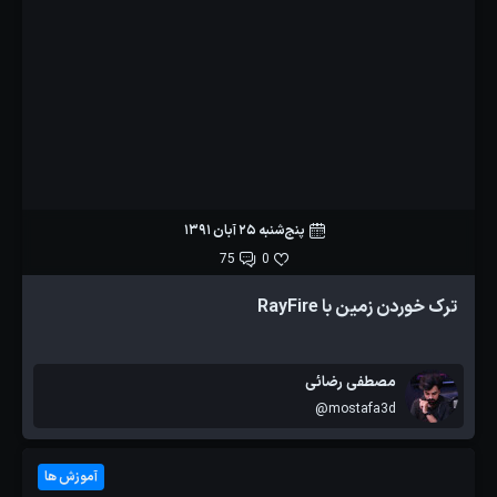
پنج‌شنبه 25 آبان 1391
75
0
ترک خوردن زمین با RayFire
مصطفی رضائی
@mostafa3d
آموزش ها