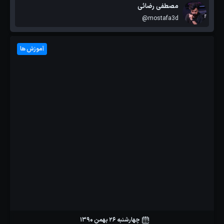
مصطفی رضائی
@mostafa3d
آموزش ها
چهارشنبه 26 بهمن 1390