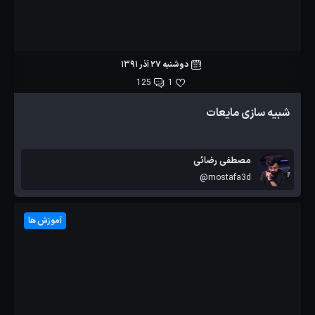
دوشنبه 27 آذر 1391
125
1
شبیه سازی مایعات
مصطفی رضائی
@mostafa3d
آموزش ها