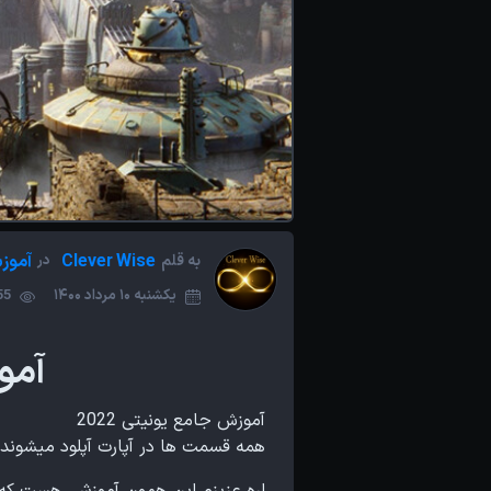
Clever Wise
آموز
به قلم
در
یکشنبه 10 مرداد 1400
,555
آمو
آموزش جامع یونیتی 2022
همه قسمت ها در آپارت آپلود میشوند.
اره عزیزم این همون آموزشی هست که 