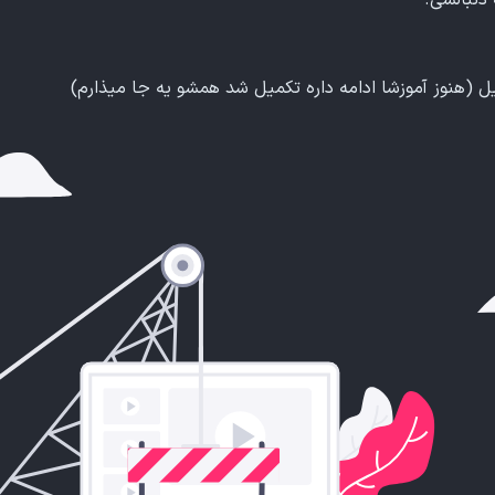
ل (هنوز آموزشا ادامه داره تکمیل شد همشو یه جا میذارم)