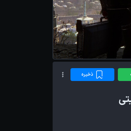
ذخیره
تی