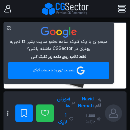
میخوای با یک کلیک ساده عضو سایت بشی تا تجربه
بهتری در CGSector داشته باشی؟
فقط کافیه روی دکمه زیر کلیک کنی
عضویت / ورود با حساب گوگل
Navid
آموزش
به
در
قلم
Nemati
ها
1
1,808
بازدید
لایک