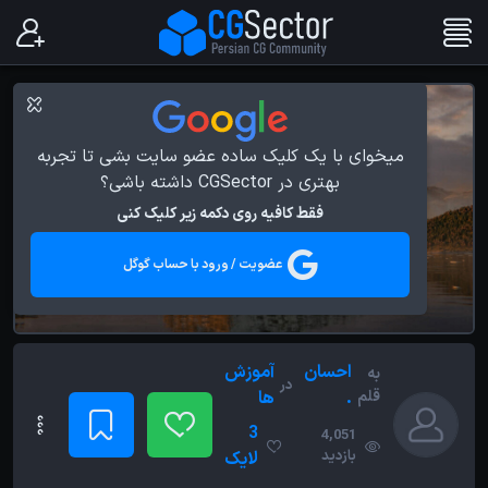
میخوای با یک کلیک ساده عضو سایت بشی تا تجربه
بهتری در CGSector داشته باشی؟
فقط کافیه روی دکمه زیر کلیک کنی
عضویت / ورود با حساب گوگل
احسان
آموزش
به
در
قلم
.
ها
3
4,051
بازدید
لایک