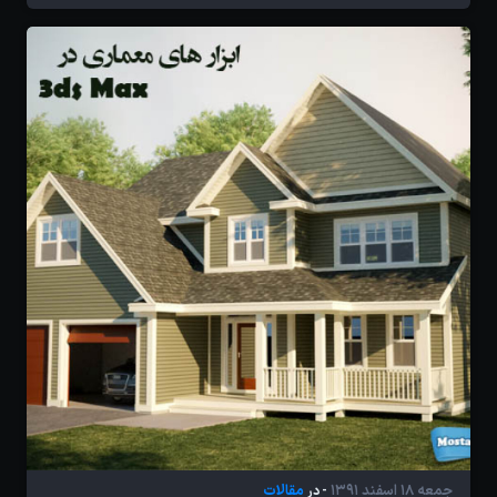
جمعه 18 اسفند 1391
مقالات
- در