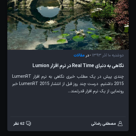
دوشنبه 10 آذر 1393
مقالات
- در
نگاهی به دنیای Real Time در نرم افزار Lumion
چندی پیش در یک مطلب خبری نگاهی به نرم افزار LumenRT
2015 داشتیم. درست چند روز قبل از انتشار LumenRT 2015 خبر
رونمایی از یک نرم افزار قدرتمند...
مصطفی رضائی
62 نظر