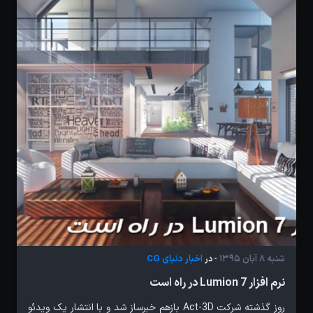
شنبه 8 آبان 1395
اخبار دنیای CG
- در
نرم افزار Lumion 7 در راه است
روز گذشته شرکت Act-3D بازهم خبرساز شد و با انتشار یک ویدئو