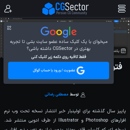
میخوای با یک کلیک ساده عضو سایت بشی تا تجربه
بهتری در CGSector داشته باشی؟
یکشنبه 29 خرداد 1401
در
اخبار دنیای CG
فقط کافیه روی دکمه زیر کلیک کنی
فتوشاپ Web-based رایگان عرضه
عضویت / ورود با حساب گوگل
خواهد شد
توسط
مصطفی رضائی
پاییز سال گذشته برای اولینبار خبر انتشار نسخه تحت وب نرم
افزارهای Photoshop و Illustrator از طرف ادوبی منتشر شد.
نسخه ای که کاربران قادر بودند بدون نیاز به نصب نرم افزار بر