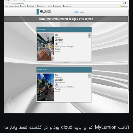
اکانت MyLumion که بر پایه cloud بود و در گذشته فقط پاناراما