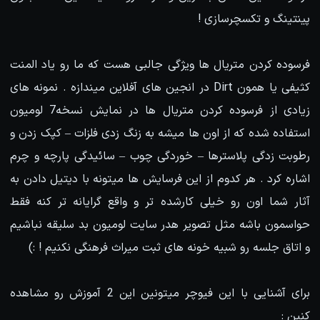
پینتینگ و تکسچرسازی !
فرسوده کردن متریال ها ویژگی جالبی هست که ما رو یاد المنت
کثیفی یا همون Dirt در انجین های آفلاین میندازه . نمونه های
زیادی از فرسوده کردن متریال ها در نمایش نسخه7 لومیون
استفاده شده که از اون ها میشه به زنگ زدی فلزات – کپک زدن و
رطوبت زدگی پلاسترها – خوردگی چوب – سائیدگی پارچه و چرم
اشاره کرد . هر کدوم از این فرسایش ها میتونه با دیتیل دادن به
آثار شما اون رو خیلی کارشده تر و واقع گرایانه تر کنه فقط
حواسمون باشه مثل تصویر هدر سایت لومیون بد سلیقه نباشیم
و اتاق جلسه رو شبیه خونه های ثبت میراث فرهنگی نکنیم ! :)
برای آشنایی با این فیوچر میتونین این 2 آموزش رو مشاهده
کنین :