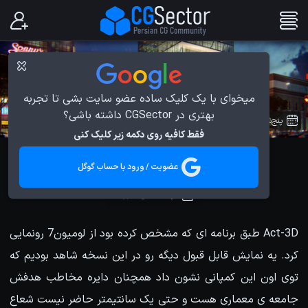
میخوای با یک کلیک ساده عضو سایت بشی تا تجربه
بهتری در CGSector داشته باشی؟
پنج‌شنبه 13 آبان 1395
در
مقالات
فقط کافیه روی دکمه زیر کلیک کنی
نقد و بررسی Lumion 7
عضویت / ورود با حساب گوگل
توسط
نبی سروی
Act-3D طبق برنامه ای که مشخص کرده بود از لومیون7 رونمایی
کرد. یه نمایش قابل قبول دیگه رو در این نسخه شاهد بودیم که
توی اون این کمپانی نشون داد همچنان دایره مخاطب هدفش
جامعه ی معماری هست و حتی یک سانتیمتر حاضر نیست شعاع