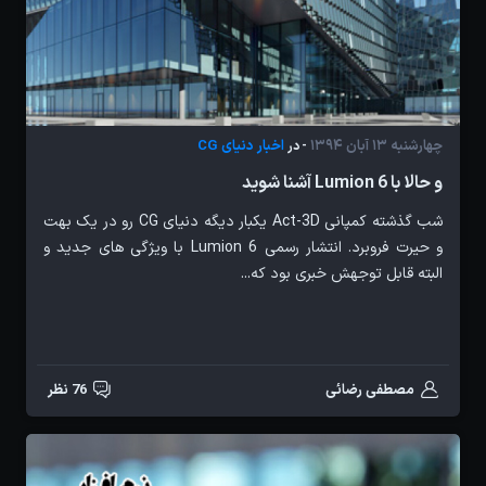
چهارشنبه 13 آبان 1394
اخبار دنیای CG
- در
و حالا با Lumion 6 آشنا شوید
شب گذشته کمپانی Act-3D یکبار دیگه دنیای CG رو در یک بهت
و حیرت فروبرد. انتشار رسمی Lumion 6 با ویژگی های جدید و
البته قابل توجهش خبری بود که...
مصطفی رضائی
76 نظر