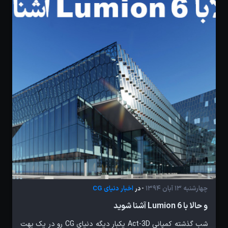
چهارشنبه 13 آبان 1394
اخبار دنیای CG
- در
و حالا با Lumion 6 آشنا شوید
شب گذشته کمپانی Act-3D یکبار دیگه دنیای CG رو در یک بهت