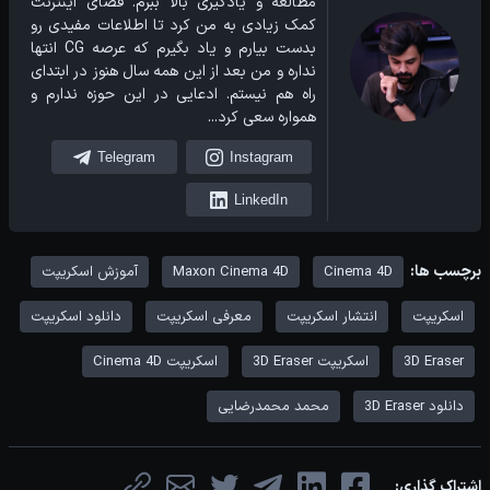
مطالعه و یادگیری بالا ببرم. فضای اینترنت
کمک زیادی به من کرد تا اطلاعات مفیدی رو
بدست بیارم و یاد بگیرم که عرصه CG انتها
نداره و من بعد از این همه سال هنوز در ابتدای
راه هم نیستم. ادعایی در این حوزه ندارم و
همواره سعی کرد...
Telegram
Instagram
LinkedIn
برچسب ها:
Cinema 4D
Maxon Cinema 4D
آموزش اسکریپت
اسکریپت
انتشار اسکریپت
معرفی اسکریپت
دانلود اسکریپت
3D Eraser
اسکریپت 3D Eraser
اسکریپت Cinema 4D
دانلود 3D Eraser
محمد محمدرضایی
اشتراک گذاری: