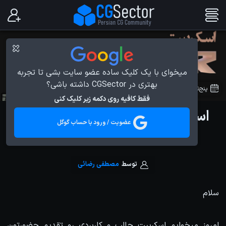
میخوای با یک کلیک ساده عضو سایت بشی تا تجربه
بهتری در CGSector داشته باشی؟
پنج‌شنبه 27 اسفند 1394
در
مقالات
فقط کافیه روی دکمه زیر کلیک کنی
اسکریپت 3D Eraser برای نرم افزار
عضویت / ورود با حساب گوگل
Cinema 4D
توسط
مصطفی رضائی
سلام
امروز میخوایم اسکریپت جالب و کاربردی رو تقدیم حضورتون