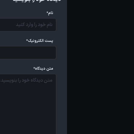
نام*
پست الکترونیک*
متن دیدگاه*