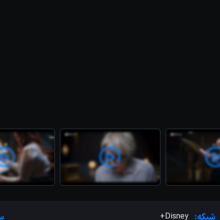
شبکه:
Disney+
س