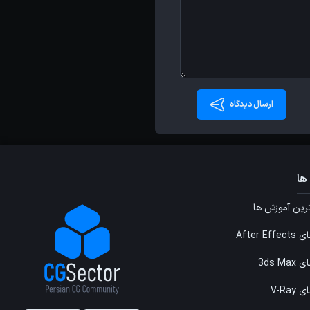
ارسال دیدگاه
ها
ین آموزش ها
After E
3ds M
V-Ray