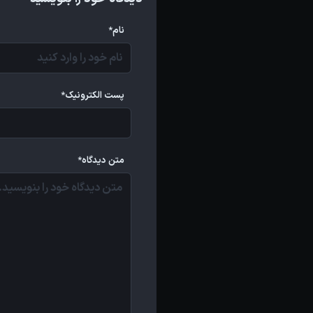
نام*
پست الکترونیک*
متن دیدگاه*