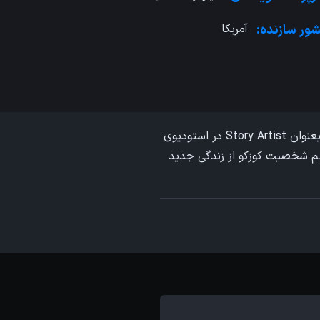
ور سازنده:
آمریکا
هر چه قدر سعی کنی هنر رو مهار کنی بیشتر غیرقابل کنترل میشه. این جمله ای هست از Gabby Capili بعنوان Story Artist در استودیوی
یم شخصیت کوزکو از زندگی جدید