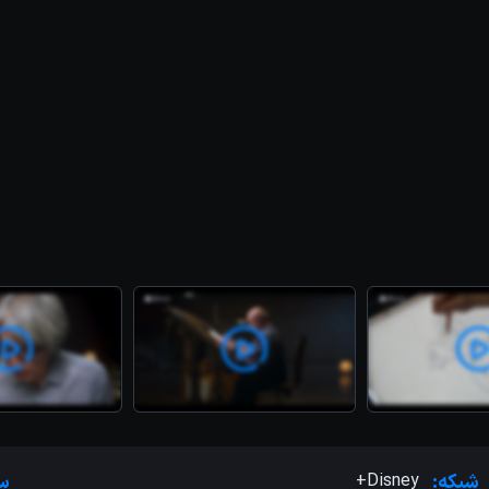
شبکه:
Disney+
س