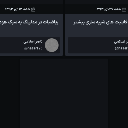
شنبه 27 دی 1393
شنبه 13 دی 1393
65
0
78
0
ریاضیات در مدلینگ به سبک هود
آموزش ها
مقالات
ر اسلامی
ناصر اسلامی
@naser196
@naser