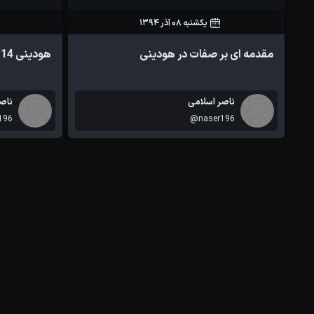
یکشنبه 08 آذر 1394
45
0
مقدمه ای بر صفات در هودینی
هودینی 14 قابلیت های شبیه سازی بیشتر
ناصر اسلامی
ناص
196
@naser196