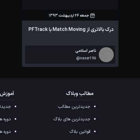
جمعه 26 اردیبهشت 1393
77
0
درک بالاتری از Match Moving با PFTrack
ناصر اسلامی
@naser196
مطالب وبلاگ
آموزش 
جدیدترین مطالب
جدیدتر
جدیدترین های بلاگ
دوره های ffects
قوانین بلاگ
دوره های ax