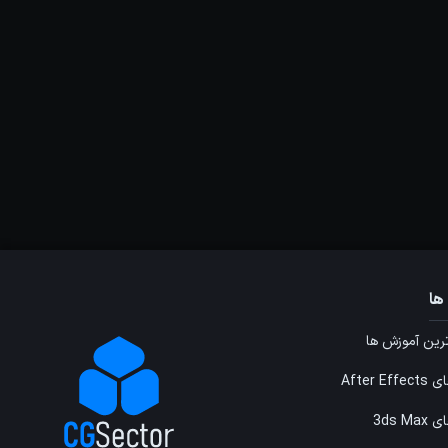
ها
ین آموزش ها
After E
3ds M