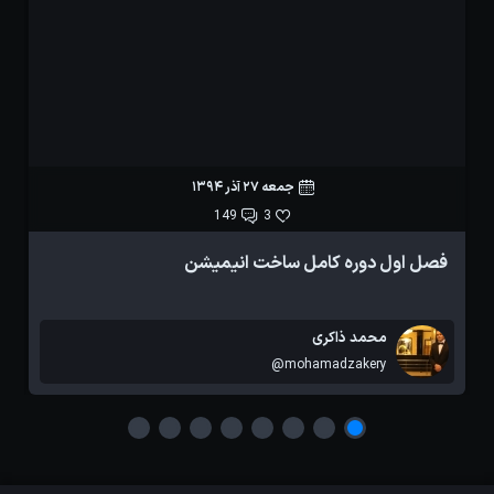
جمعه 27 آذر 1394
149
3
فصل اول دوره کامل ساخت انیمیشن
م
محمد ذاکری
@mohamadzakery