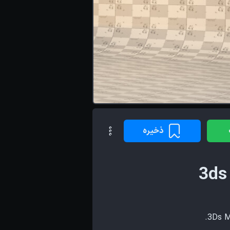
ذخیره