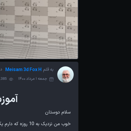
Meisam 3d Fox H
به قلم
در
جمعه 1 مرداد 1400
1,385 باز
آموزش
سلام دوستان
خوب من نزدیک به 10 روزه که دارم یک آموزش مدل سازی ساعت رو ضبط می کنم و اون هم با نرم افزار 3Ds Max.