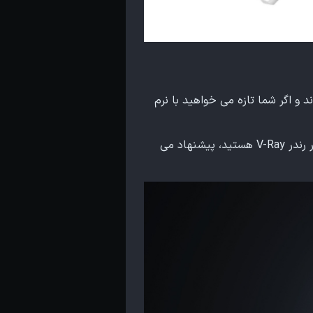
 اگر شما تازه می خواهید با نرم
۲ـ در این آموزش قراره که ما در نرم افزار 3Ds Max با موتور رندر Arnold کار کنیم اگر شما علاقه مند به موتور رندر V-Ray هستید، پیشنهاد می