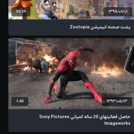
54:29
1395/08/01
پشت صحنه انیمیشن Zootopia
1:45
1393/05/13
حاصل فعالیتهای 20 ساله کمپانی Sony Pictures
Imageworks