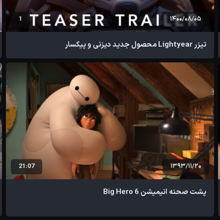
1
1400/08/05
تیزر Lightyear محصول جدید دیزنی و پیکسار
21:07
1393/11/20
پشت صحنه انیمیشن Big Hero 6