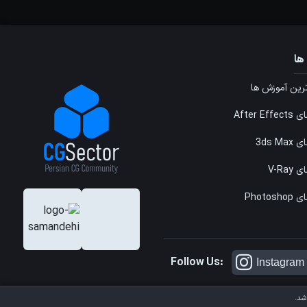
ها
ین آموزش ها
After E
3ds M
V-Ray
Photos
Follow Us:
Instagram
شد.