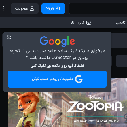
ورود
عضویت
آکادمی
گالری آثار
میخوای با یک کلیک ساده عضو سایت بشی تا تجربه
بهتری در CGSector داشته باشی؟
Behind the Scene
Animation
فقط کافیه روی دکمه زیر کلیک کنی
عضویت / ورود با حساب گوگل