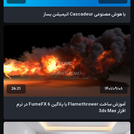
با هوش مصنوعی Cascadeur انیمیشن بساز
26:21
1401/09/08
آموزش ساخت Flamethrower با پلاگین FumeFX 6 در نرم
افزار 3ds Max