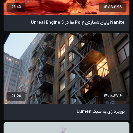
28:43
1401/03/18
Nanite پایان شمارش Poly ها در Unreal Engine 5
21:26
1401/03/16
نورپردازی به سبک Lumen