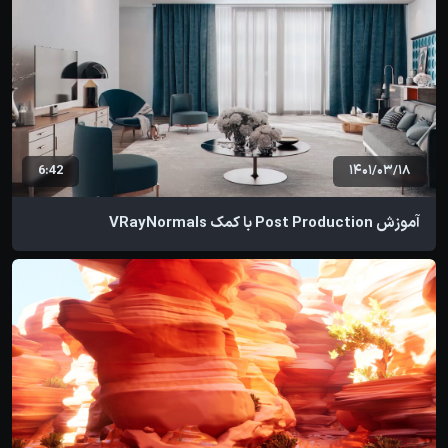
6:42
1401/03/18
آموزش Post Production با کمک VRayNormals