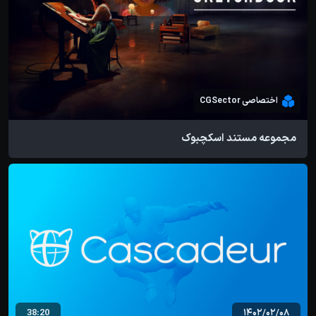
اختصاصی CGSector
مجموعه مستند اسکچبوک
38:20
1402/02/08