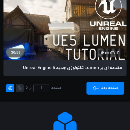
30:59
1400/03/12
مقدمه ای بر Lumen تکنولوژی جدید Unreal Engine 5
صفحه بعد
صفحه
از
2