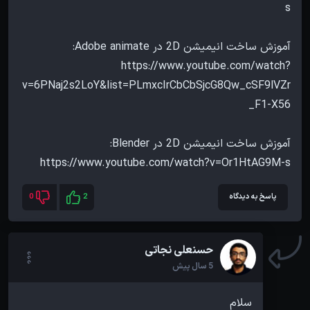
https://www.youtube.com/watch?
v=6PNaj2s2LoY&list=PLmxcIrCbCbSjcG8Qw_cSF9lVZr
https://www.youtube.com/watch?v=Or1HtAG9M-s
پاسخ به دیدگاه
2
0
حسنعلی نجاتی
5 سال پیش