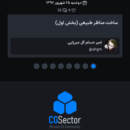
دوشنبه 25 شهریور 1392
32
0
ساخت مناظر طبیعی (بخش اول)
آ
امیر حسام گل میرزایی
@ahgm