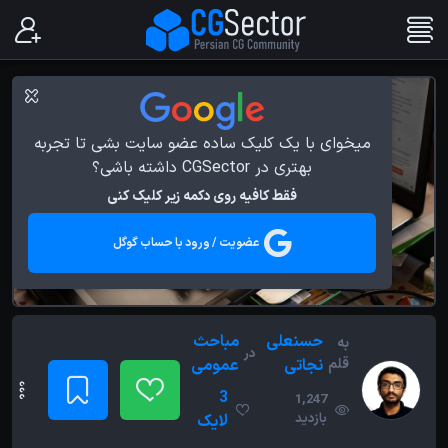
میخوای با یک کلیک ساده عضو سایت بشی تا تجربه
بهتری در CGSector داشته باشی؟
فقط کافیه روی دکمه زیر کلیک کنی
عضویت / ورود با حساب گوگل
حسنعلی
مباحث
به
در
قلم
نجاتی
عمومی
3
1,247
بازدید
لایک