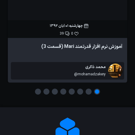
چهارشنبه 01 آبان 1392
39
0
آموزش نرم افزار قدرتمند Mari (قسمت 3)
آ
محمد ذاکری
@mohamadzakery