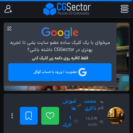
میخوای با یک کلیک ساده عضو سایت بشی تا تجربه
بهتری در CGSector داشته باشی؟
فقط کافیه روی دکمه زیر کلیک کنی
عضویت / ورود با حساب گوگل
محمد
آموزش
به
در
قلم
ذاکری
ها
1
16,578
بازدید
لایک