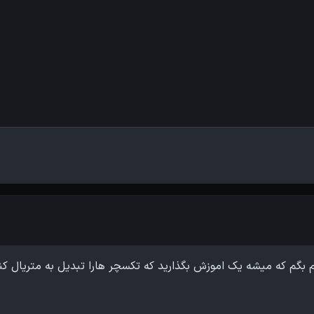
م که میشه یک اموزش بگذارید که تکسچر هارا تبدیل به متریال کن