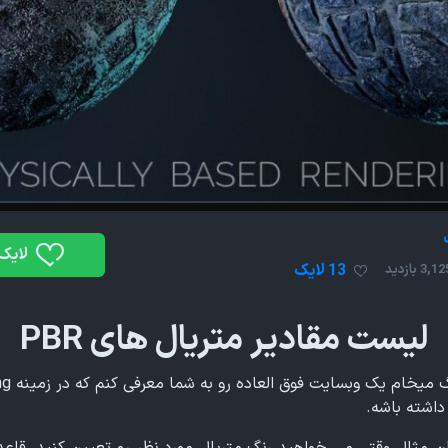
لایک
13 لایک
3,1 بازدید
لیست مقادیر متریال های PBR
داشته باشه.
سه Shading و Look-Dev بعنوان مثال وقتی می خواهید رنگ متریال مورد نظر رو تعیین 