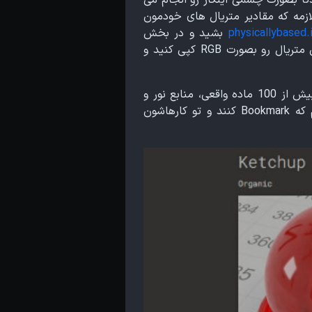
 رندرینگ رو انجام میدن، پس لازمه که مقادیر متریال های خودمون
physicallybased.
بشید و در بخش
متریال ها، به کتابخانه موجود در این وبسایت دسترسی پیدا کنید. به راحتی می توانید Color Code اون متریال رو بصورت RGB کپی کنید و
این وبسایت توسط آقای Anton Palmqvist ایجاد شده است که کتابخانه ای شامل ویژگی های فیزیکی بیش از 100 ماده واقعی، منابع نور و
حسگرهای دوربین است. این وبسایت رو بشدت به همه shading and look dev artistها توصیه میکنم که Bookmark کنند و تو کارهاشون