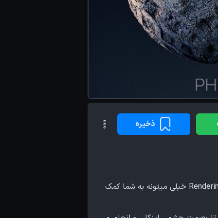
ذخیره
درود به همه دوستان عزیز؛ در این بلاگ میخام یک وبسایت فوق العاده رو به شما معرفی کنم که در زمینه Rendering خیلی میتونه به شما کمک
کنید، قاعدتا بصورت چشمی اینکار رو انجام می