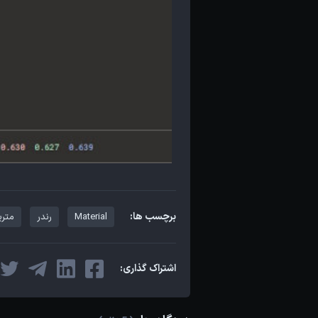
برچسب ها:
Material
رندر
متریا
اشتراک گذاری: