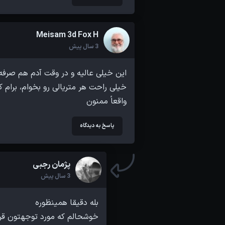
Meisam 3d Fox H
3 سال پیش
واقعاً ممنون
پاسخ به دیدگاه
پژمان رجبی
3 سال پیش
خوشحالم که مورد توجهتون قرا