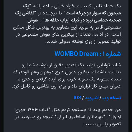
یک جمله تایپ کنید. میخواد خیلی ساده باشه
"یک
میمون که سوار دوچرخه است"
یا پیچیده تر
"نقاشی یک
صحنه حماسی نبرد در فیلم ارباب حلقه ها"
. هوش
مصنوعی قادر به تولید این تصاویر به بهترین شکل ممکن
است. در ادامه، تعداد از بهترین های هوش مصنوعی در
تولید تصویر از روی نوشته معرفی شدند.
شماره ۱ : WOMBO Dream
شاید توانایی تولید یک تصویر دقیق از نوشته شما رو
نداشته باشه اما بنظرم همون طرح درهم و وهم آلودی که
میده میتونه یک نمونه خوب برای ایده گرفتن و حتی به
عنوان بیس کار قرارش داد و روی اون نقاشی رو کامل کرد.
نسخه وب
/
اندروید
/
IOS
من خودم چند تا جستجو کردم مثل "کتاب ۱۹۸۴ جورج
اورول" ، "قهرمانان اساطیری ایرانی" نتیجه رو میتونید در
تصویر پایین ببینید.