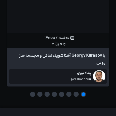
سه‌شنبه 21 دی 1400
2
9
با Georgy Kurasov آشنا شوید، نقاش و مجسمه ساز
ا
روس
رِشاد نوری
@reshadnouri