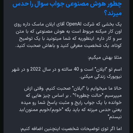
چطور هوش مصنوعی جواب سوال را حدس
میرند؟
یک بخشی که شرکت OpenAI آقای ایلان ماسک داره روی
اون کار میکنه مربوط است به هوش مصنوعی که با متن
سر و کار داره. اینطوریه که شما میتونید با یک توضیح
کوتاه، یک شخصیت معرفی کنید و باهاش صحبت کنید.
مثلا بهش میگیم:
اسم تو "ایلان" است و 40 سالته و در سال 2022 و در شهر
نیویورک زندگی میکنی.
حالا ما میخوایم با "ایلان" صحبت کنیم. وقتی ازش
میپرسیم "حالت چطوره؟" ، بر اساس چیز هایی که
خوانده با یک جواب رایج و مثبت پاسخ شما رو میده
یعنی حدس میزنه که باید بگه "خوبم/خوبم ممنون/بد
نیستم"
اما اگر توی توضیحات شخصیت اینچنین اضافه کنیم: