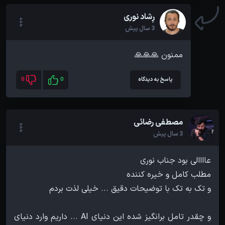
رِشاد نوری
3 سال پیش
ممنون 🙏🙏🙏
پاسخ به دیدگاه
0
0
مصطفی رضائی
3 سال پیش
و چقدر تامل برانگیز شده این دنیای AI ... داریم وارد دنیای