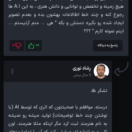
هیچ زمینه و تخصص و توانایی و دانش هنری ، به این A.I ها
رجوع کنه و چند خط اطالاعات بهشون بده و بعدم تصویر
ایجاد شده رو بگیره دستش و بگه " هی ... منم آرتیستم ...
اینم نمونه کارم " ؟؟؟
پاسخ به دیدگاه
14
0
رِشاد نوری
3 سال پیش
درسته، موافقم با صحبتتون که اثری که توسط AI (با
نوشتن چند خط توضیحات) تولید میشه رو نمیشه
به نام هنرمند ثبت کرد مگر اینکه مثلا هنرمند، اون
کار رو به اندازه ای ویرایش کند که آن را تماما متعلق