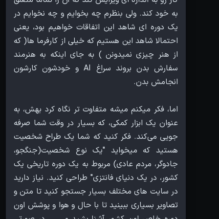
به خود کند. ولی بنظرم چه بخوایم و چه نخوایم در
یک دوره ای شاهد این اتفاقات خواهیم بود، یعنی
احتمالا شاهد این هستیم که خیلی از کارفرما ها( که
از هنر چیزی نمیدونن ) به جای اینکه به هنرمند
سفارش بدن بروند سراغ AI و خودشون کارشون
اما، فکر میکنم میشه متفاوت تر نگاه کرد بهش، به
عنوان یک ابزار کمکی، که بسیار در وقت شما صرفه
جویی می‌کند. فکر کنید که شما یک طراح شخصیت
هستید که میخواید "یک نوع شخصیت(جنگجو،
جادوگر، مردم عادی) مربوط به یک دوره تاریخی یک
کشور، در یک دنیای فانتزی" طراحی کنید. نیاز دارید
در سایت های مختلف بسیار جستجو کنید تا متن و
تصاویر بسیاری ببینید تا با حال و هوا و پوشش اون
دوره خاص اون کشور آشنا بشید و ... . در صورتی