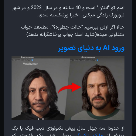
اسم تو "ایلان" است و 40 سالته و در سال 2022 و در شهر
نیویورک زندگی میکنی. اخیرا ورشکسته شدی.
حالا اگر ازش بپرسیم "حالت چطوره؟". مطمعنا جواب
متفاوتی میده(شاید اصلا جواب پرخاشگرانه بدهد)
ورود AI به دنیای تصویر
از حدودا سه چهار سال پیش تکنولوژی دیپ فیک با یک
ویدئو از
مارک زاکربرگ
معرفی شد. یک فناوری که