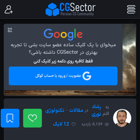
میخوای با یک کلیک ساده عضو سایت بشی تا تجربه
بهتری در CGSector داشته باشی؟
فقط کافیه روی دکمه زیر کلیک کنی
عضویت / ورود با حساب گوگل
رِشاد
به
مقالات
-
تکنولوژی
در
قلم
نوری
12 لایک
8,139 بازدید