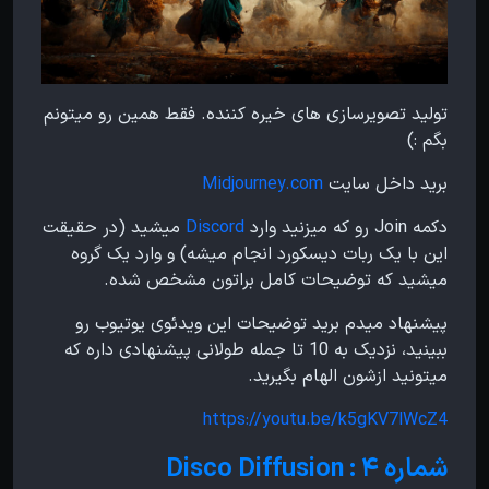
تولید تصویرسازی های خیره کننده. فقط همین رو میتونم
بگم :)
برید داخل سایت
Midjourney.com
دکمه Join رو که میزنید وارد
Discord
میشید (در حقیقت
این با یک ربات دیسکورد انجام میشه) و وارد یک گروه
میشید که توضیحات کامل براتون مشخص شده.
پیشنهاد میدم برید توضیحات این ویدئوی یوتیوب رو
ببینید، نزدیک به 10 تا جمله طولانی پیشنهادی داره که
میتونید ازشون الهام بگیرید.
https://youtu.be/k5gKV7lWcZ4
شماره ۴ : Disco Diffusion